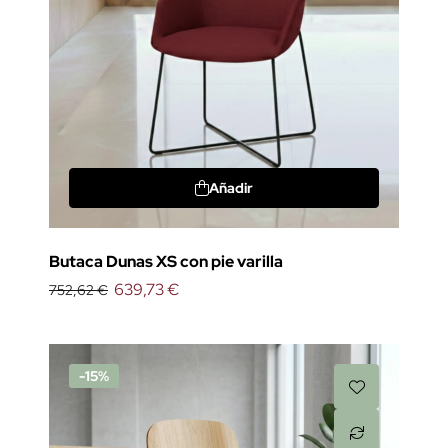
Añadir
Butaca Dunas XS con pie varilla
639,73 €
752,62 €
-15%