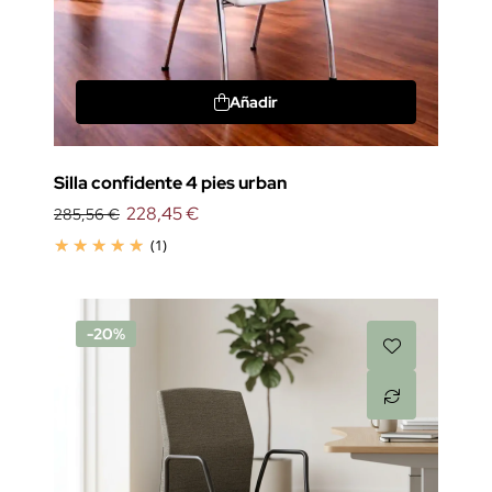
Añadir
Silla confidente 4 pies urban
228,45 €
285,56 €
(1)
-20%