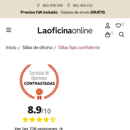
963 478 599
963 459 222
Precios IVA incluido
. Gastos de envío
GRATIS
.
0
0
Inicio
Sillas de oficina
Sillas fijas confidente