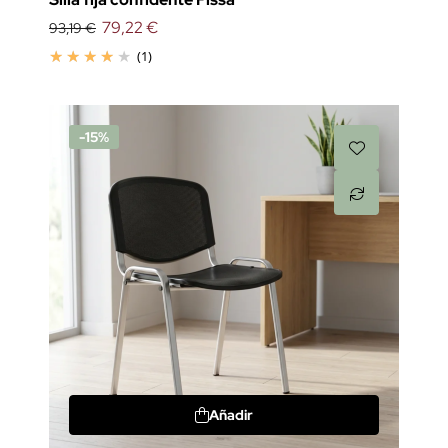
79,22 €
93,19 €
(1)
-15%
Añadir