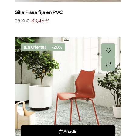
Silla Fissa fija en PVC
83,46 €
98,19 €
¡En Oferta!
-20%
Añadir