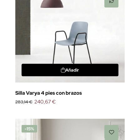
Añadir
Silla Varya 4 pies con brazos
240,67 €
283,14 €
-15%