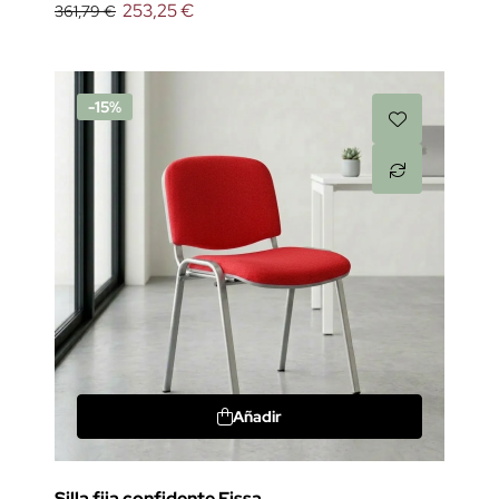
253,25 €
361,79 €
-15%
Añadir
Silla fija confidente Fissa