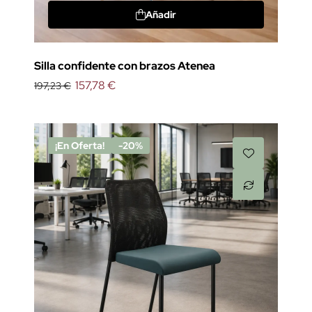
Añadir
Silla confidente con brazos Atenea
157,78 €
197,23 €
¡En Oferta!
-20%