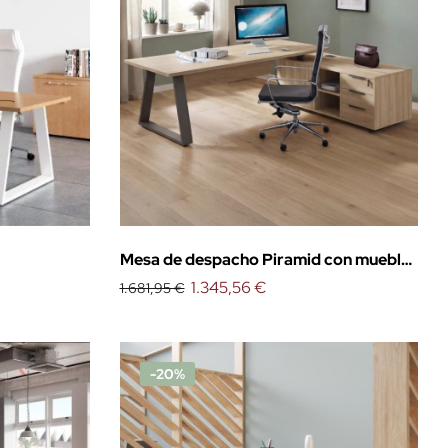
Mesa de despacho Piramid con mueble
auxiliar
1.345,56 €
1.681,95 €
-20%