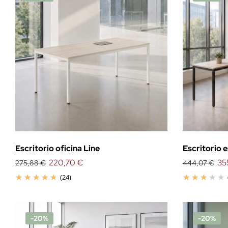
Escritorio oficina Line
Escritorio 
220,70 €
35
275,88 €
444,07 €
(24)
-20%
-20%