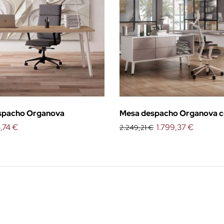
spacho Organova
Mesa despacho Organova c
,74 €
1.799,37 €
2.249,21 €