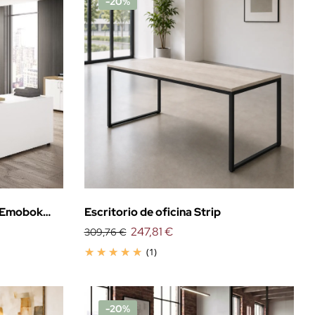
-20%
e Emobok
Escritorio de oficina Strip
247,81 €
309,76 €
(1)
-20%