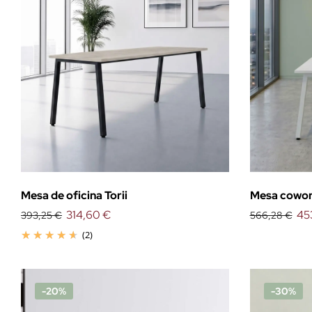
Mesa de oficina Torii
Mesa cowork
314,60 €
45
393,25 €
566,28 €
(2)
-20%
-30%