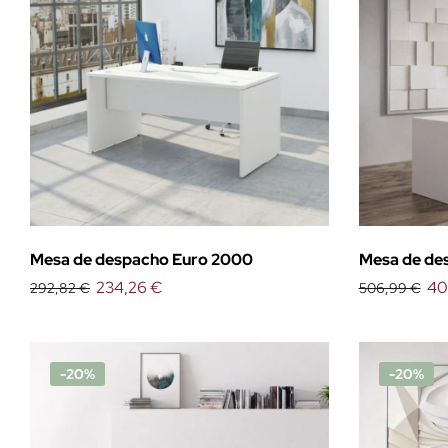
Mesa de despacho Euro 2000
Mesa de de
234,26 €
40
292,82 €
506,99 €
-20%
-20%