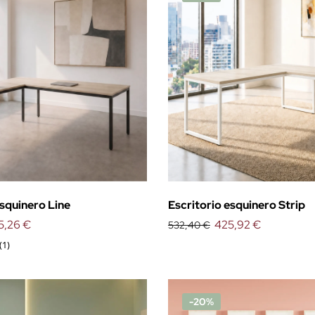
esquinero Line
Escritorio esquinero Strip
5,26 €
425,92 €
532,40 €
(1)
-20%