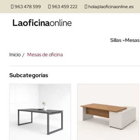
963 478 599
963 459 222
hola@laoficinaonline.es
Sillas
Mesas
Inicio
Mesas de oficina
Subcategorías