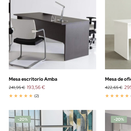
Mesa escritorio Amba
Mesa de ofi
193,56 €
29
241,95 €
422,65 €
(2)
-20%
-20%