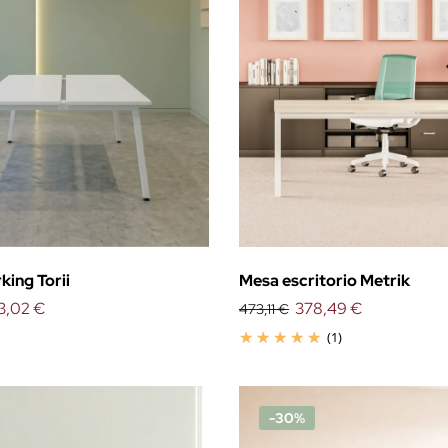
ing Torii
Mesa escritorio Metrik
3,02 €
378,49 €
473,11 €
(1)
-30%