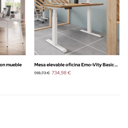
on mueble
Mesa elevable oficina Emo-Vity Basic
de Emobok
734,98 €
918,73 €