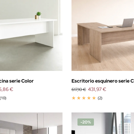
cina serie Color
Escritorio esquinero serie 
5,86 €
431,97 €
617,10 €
(10)
(2)
-20%