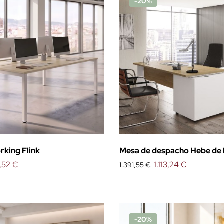
-20%
rking Flink
Mesa de despacho Hebe d
,52 €
con mueble auxiliar
1.113,24 €
1.391,55 €
-20%