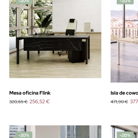
-20%
-20%
Mesa oficina Flink
Isla de cowo
256,52 €
377
320,65 €
471,90 €
-20%
-20%