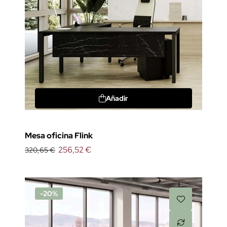
Añadir
Mesa oficina Flink
256,52 €
320,65 €
-20%