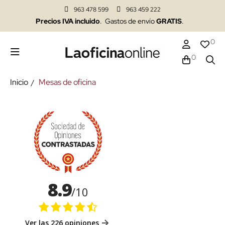
963 478 599
963 459 222
Precios IVA incluido
. Gastos de envío
GRATIS
.
0
0
Inicio
Mesas de oficina