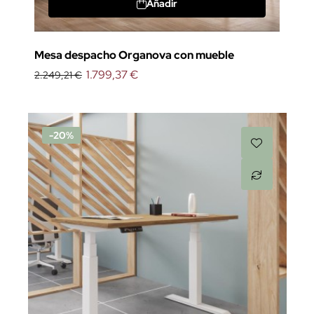
Añadir
Mesa despacho Organova con mueble
1.799,37 €
2.249,21 €
-20%