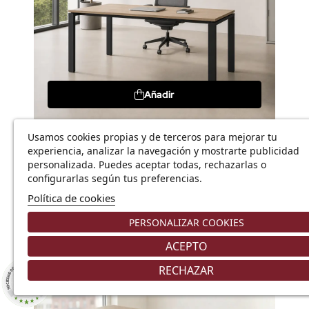
Añadir
Usamos cookies propias y de terceros para mejorar tu
Mesa de oficina Pórtico
experiencia, analizar la navegación y mostrarte publicidad
422,99 €
personalizada. Puedes aceptar todas, rechazarlas o
604,27 €
configurarlas según tus preferencias.
Política de cookies
PERSONALIZAR COOKIES
¡En Oferta!
-30%
ACEPTO
RECHAZAR
8.9
/10
226 NOTAS