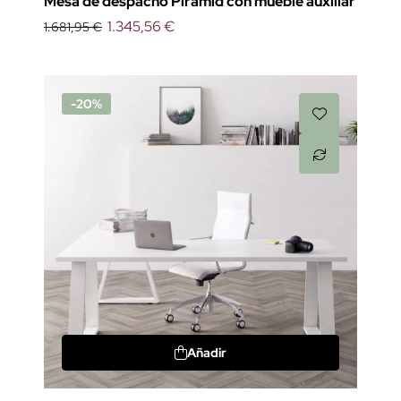
Mesa de despacho Piramid con mueble auxiliar
1.345,56 €
1.681,95 €
-20%
Añadir