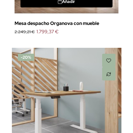
Añadir
Mesa despacho Organova con mueble
1.799,37 €
2.249,21 €
-20%