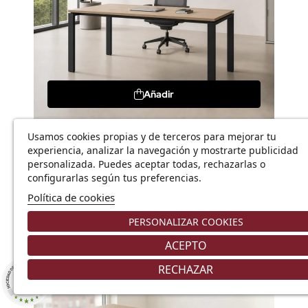
Añadir
Usamos cookies propias y de terceros para mejorar tu
Mesa de oficina Pórtico
experiencia, analizar la navegación y mostrarte publicidad
422,99 €
personalizada. Puedes aceptar todas, rechazarlas o
604,27 €
configurarlas según tus preferencias.
Política de cookies
PERSONALIZAR COOKIES
¡En Oferta!
-30%
ACEPTO
RECHAZAR
8.9
/10
226 NOTAS