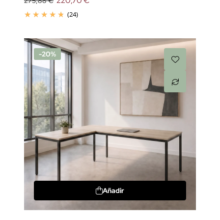
220,70 €
275,88 €
(24)
-20%
Añadir