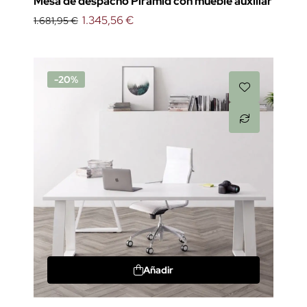
Mesa de despacho Piramid con mueble auxiliar
1.345,56 €
1.681,95 €
-20%
Añadir