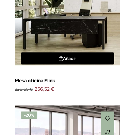
Añadir
Mesa oficina Flink
256,52 €
320,65 €
-20%