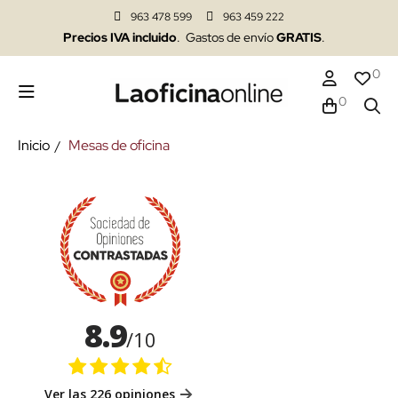
963 478 599
963 459 222
Precios IVA incluido
. Gastos de envío
GRATIS
.
0
0
Inicio
Mesas de oficina