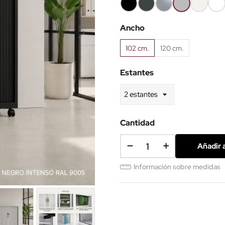
Negro
Gris
Plata
Gris
Blanco
Súp
RAL9005
grafito
RAL9006
RAL7035
RAL9010
blan
Ancho
RAL7016
RAL
102 cm.
120 cm.
Estantes
Cantidad
Añadir a
Información sobre medidas