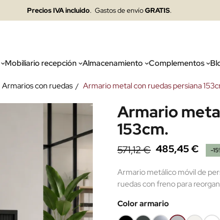
Precios IVA incluido
. Gastos de envío
GRATIS
.
Mobiliario recepción
Almacenamiento
Complementos
Bl
Armarios con ruedas
Armario metal con ruedas persiana 153
Armario metal
153cm.
485,45 €
571,12 €
-15
Armario metálico móvil de per
ruedas con freno para reorganiz
Color armario