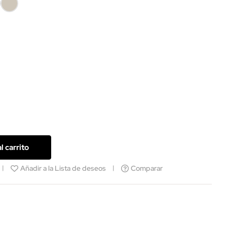
er
Arena
co
9003
l carrito
Añadir a la Lista de deseos
Comparar