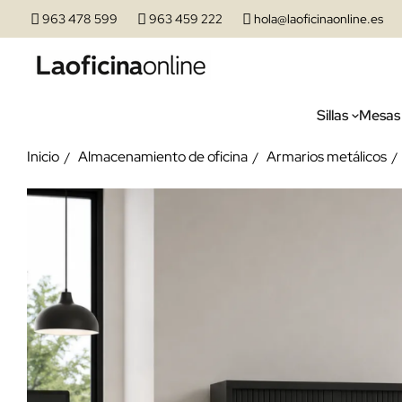
963 478 599
963 459 222
hola@laoficinaonline.es
Sillas
Mesas
Inicio
Almacenamiento de oficina
Armarios metálicos