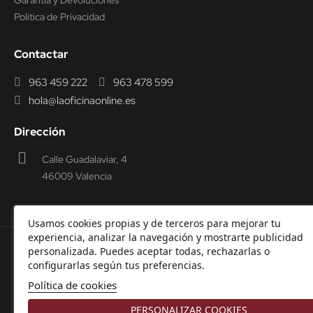
Garantía y Devoluciones
Política de Privacidad
Contactar
963 459 222
963 478 599
hola@laoficinaonline.es
Dirección
Calle Guadalaviar, 4
46009 Valencia
Usamos cookies propias y de terceros para mejorar tu
experiencia, analizar la navegación y mostrarte publicidad
personalizada. Puedes aceptar todas, rechazarlas o
© 2000-2026 Laoficinaonline.
SIDEOFFICE, S.L. CIF
configurarlas según tus preferencias.
B98914336 -
Aviso Legal
-
Política de cookies
-
Política de
Política de cookies
Privacidad
-
Garantía y Devoluciones.
PERSONALIZAR COOKIES