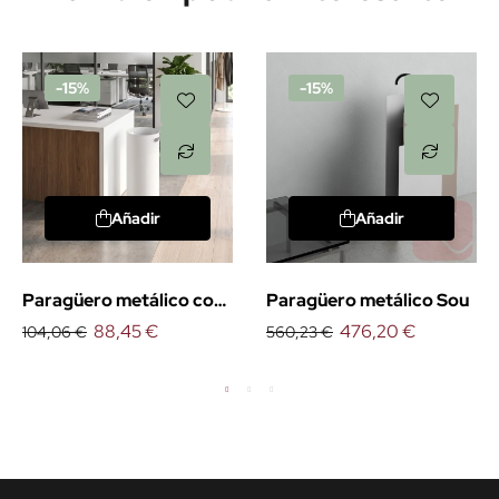
-15%
-15%
Añadir
Añadir
Paragüero metálico con
Paragüero metálico Sou
asas
88,45 €
476,20 €
104,06 €
560,23 €