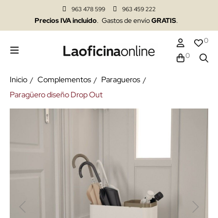
963 478 599
963 459 222
Precios IVA incluido
. Gastos de envío
GRATIS
.
0
0
Inicio
Complementos
Paragueros
Paragüero diseño Drop Out