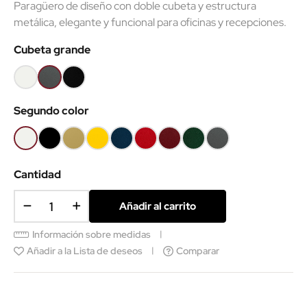
Paragüero de diseño con doble cubeta y estructura
metálica, elegante y funcional para oficinas y recepciones.
Cubeta grande
Blanco
Gris
Negro
texturado
forja
texturado
Segundo color
texturado
RAL9011
Blanco
Negro
Beige
Mostaza
Azul
Rojo
Granate
Verde
Gris
texturado
texturado
gris
brillo
texturado
texturado
texturado
texturado
forja
RAL9011
mate
RAL1012
RAL5011
RAL3001
RAL3005
RAL6009
texturado
Cantidad
RAL1019
Añadir al carrito
Información sobre medidas
Añadir a la Lista de deseos
Comparar