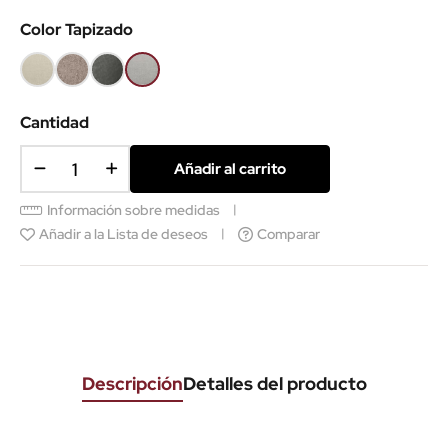
Color Tapizado
Beige
Taupe
Gris
Gris
oscuro
claro
SCS
Cantidad
Añadir al carrito
Información sobre medidas
Añadir a la Lista de deseos
Comparar
Descripción
Detalles del producto