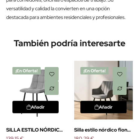
versatilidad y calidad la convierten en una opción
destacada para ambientes residenciales y profesionales.
También podría interesarte
¡En Oferta!
¡En Oferta!
Añadir
Añadir
SILLA ESTILO NÓRDICO
Silla estilo nórdico fiona
BIMBA DE SOMCASA
139,15 €
de somcasa
180,29 €