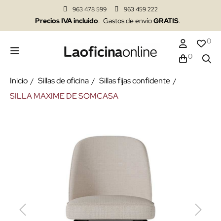
963 478 599
963 459 222
Precios IVA incluido
. Gastos de envío
GRATIS
.
0
0
Inicio
Sillas de oficina
Sillas fijas confidente
SILLA MAXIME DE SOMCASA