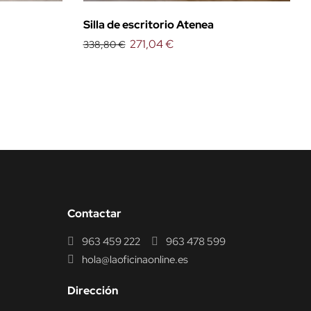
Silla de escritorio Atenea
271,04 €
338,80 €
Contactar
963 459 222
963 478 599
hola@laoficinaonline.es
Dirección