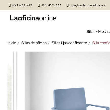
963 478 599
963 459 222
hola@laoficinaonline.es
Sillas
Mesas
Inicio
Sillas de oficina
Sillas fijas confidente
Silla conf