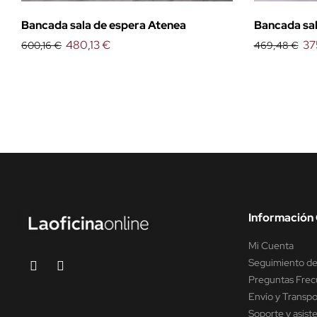
Bancada sala de espera Atenea
Bancada sal
480,13 €
37
600,16 €
469,48 €
Información 
Mi Cuenta
Seguimiento de
Preguntas Frec
Envío y Transpo
Soporte y asist