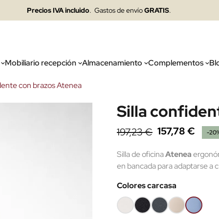
Precios IVA incluido
. Gastos de envío
GRATIS
.
Mobiliario recepción
Almacenamiento
Complementos
Bl
idente con brazos Atenea
Silla confide
157,78 €
197,23 €
-20
Silla de oficina
Atenea
ergonómi
en bancada para adaptarse a cu
Colores carcasa
Blanco
Negro
Gris
Arena
Azul
01
02
grafito
28
claro