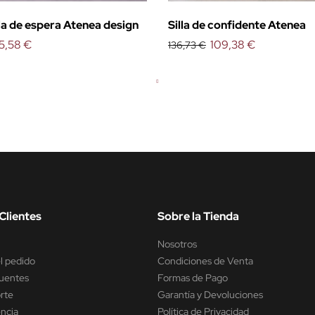
a de espera Atenea design
Silla de confidente Atenea
5,58 €
109,38 €
136,73 €
Clientes
Sobre la Tienda
Nosotros
l pedido
Condiciones de Venta
uentes
Formas de Pago
rte
Garantía y Devoluciones
encia
Política de Privacidad