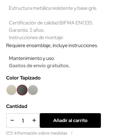
Estructura metálica resistente y base gris.
Certificación de calidad BIFMA EN1335.
Garantía: 2 años.
Instrucciones de montaje:
Requiere ensamblaje, incluye instrucciones.
Mantenimiento y uso
.
Gastos de envío gratuitos.
Color Tapizado
Beige
Gris
Gris
oscuro
claro
SCS
Cantidad
Añadir al carrito
Información sobre medidas