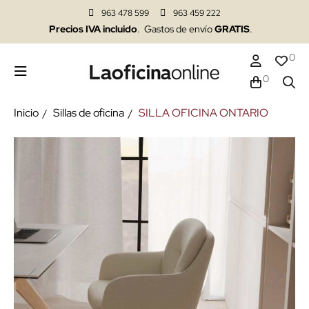
963 478 599
963 459 222
Precios IVA incluido
. Gastos de envío
GRATIS
.
0
0
Inicio
Sillas de oficina
SILLA OFICINA ONTARIO