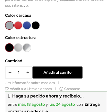
uso intensivo.
Color carcasa
Gris
Rojo
Azul
Negro
VC
VC
VC
Color estructura
Negro
Gris
Cromo
aluminio
Cantidad
Añadir al carrito
Información sobre medidas
Añadir a la Lista de deseos
Comparar
Haga su pedido ahora y recíbelo...
entre
mar, 18 agosto
y
lun, 24 agosto
con
Entrega
gratuita a pie de calle.