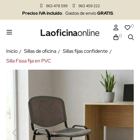
963 478 599
963 459 222
Precios IVA incluido
. Gastos de envío
GRATIS
.
0
0
Inicio
Sillas de oficina
Sillas fijas confidente
Silla Fissa fija en PVC