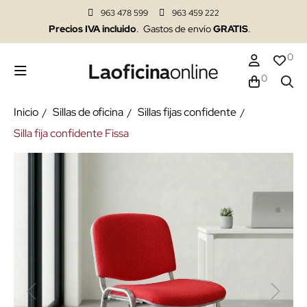
963 478 599
963 459 222
Precios IVA incluido
. Gastos de envío
GRATIS
.
0
0
Inicio
Sillas de oficina
Sillas fijas confidente
Silla fija confidente Fissa