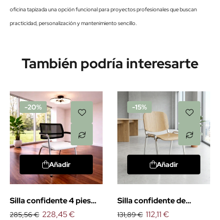
oficina tapizada una opción funcional para proyectos profesionales que buscan
practicidad, personalización y mantenimiento sencillo.
También podría interesarte
-20%
-15%
Añadir
Añadir
Silla confidente 4 pies
Silla confidente de
urban
228,45 €
madera Fissa
112,11 €
285,56 €
131,89 €