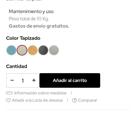
Mantenimiento y uso
.
Peso total de 10 Kg.
Gastos de envío gratuitos.
Color Tapizado
Azul
Beige
Mostaza
Gris
Gris
(SMC)
oscuro
claro
SCS
Cantidad
Añadir al carrito
Información sobre medidas
Añadir a la Lista de deseos
Comparar