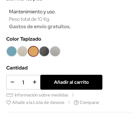
Mantenimiento y uso
.
Peso total de 10 Kg.
Gastos de envío gratuitos.
Color Tapizado
Azul
Beige
Mostaza
Gris
Gris
(SMC)
oscuro
claro
SCS
Cantidad
Añadir al carrito
Información sobre medidas
Añadir a la Lista de deseos
Comparar