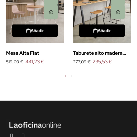
Añadir
Añadir
Mesa Alta Flat
Taburete alto madera
441,23 €
Tao
235,53 €
519,09 €
277,09 €