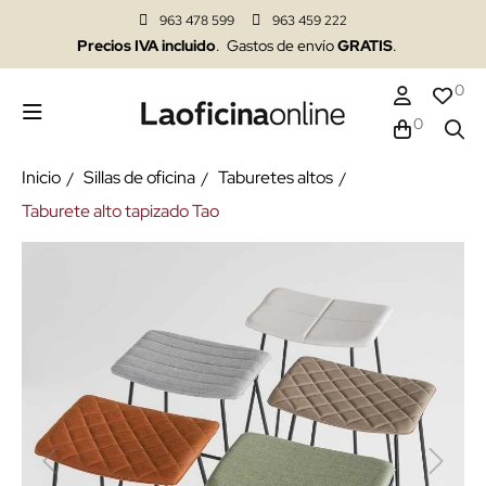
963 478 599
963 459 222
Precios IVA incluido
. Gastos de envío
GRATIS
.
0
0
Inicio
Sillas de oficina
Taburetes altos
Taburete alto tapizado Tao