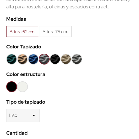
alta para hostelería, oficinas y espacios contract.
Medidas
Altura 62 cm.
Altura 75 cm.
Color Tapizado
Verde
Taupe
Azul
Gris
Negro
Ecopiel
Ecopiel
47
132
5
108
9
Taupe
Gris
Color estructura
Negro
Blanco
Tipo de tapizado
Cantidad