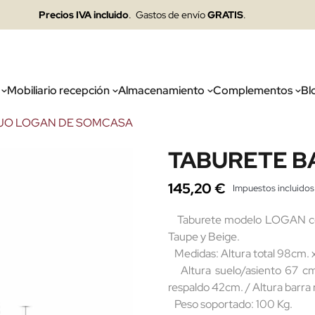
Precios IVA incluido
. Gastos de envío
GRATIS
.
Mobiliario recepción
Almacenamiento
Complementos
Bl
JO LOGAN DE SOMCASA
TABURETE B
145,20 €
Impuestos incluidos
Taburete modelo LOGAN con ba
Taupe y Beige.
Medidas: Altura total 98cm. 
Altura suelo/asiento 67 cm.
respaldo 42cm. / Altura barra
Peso soportado: 100 Kg.