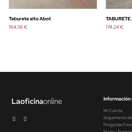
Taburete alto Abot
TABURETE 
164,56 €
174,24 €
Información 
Mi Cuenta
Seguimiento de
Preguntas Frec
Envío y Transpo