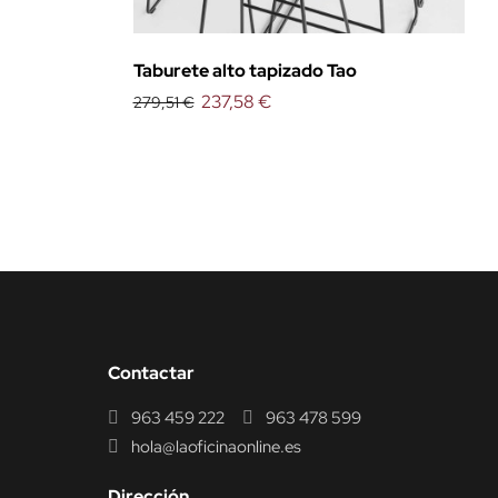
Taburete alto tapizado Tao
237,58 €
279,51 €
Contactar
963 459 222
963 478 599
hola@laoficinaonline.es
Dirección