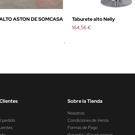
ALTO ASTON DE SOMCASA
Taburete alto Nelly
164,56 €
Clientes
Sobre la Tienda
Nosotros
l pedido
Condiciones de Venta
uentes
Formas de Pago
rte
Garantía y Devoluciones