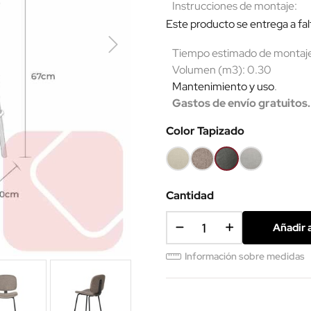
Instrucciones de montaje:
Este producto se entrega a falta
Tiempo estimado de montaje:
Volumen (m3): 0.30
Mantenimiento y uso
.
Gastos de envío gratuitos.
Color Tapizado
Beige
Taupe
Gris
Gris
oscuro
claro
SCS
Cantidad
Añadir a
Información sobre medidas