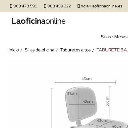
963 478 599
963 459 222
hola@laoficinaonline.es
Sillas
Mesas
Inicio
Sillas de oficina
Taburetes altos
TABURETE BA