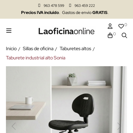
963 478 599
963 459 222
Precios IVA incluido
. Gastos de envío
GRATIS
.
0
0
Inicio
Sillas de oficina
Taburetes altos
Taburete industrial alto Sonia