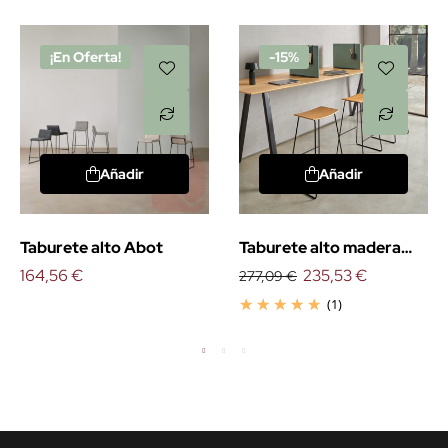
¡En Oferta!
-15%
Añadir
Añadir
Taburete alto Abot
Taburete alto madera
164,56 €
Tao
235,53 €
277,09 €
(1)