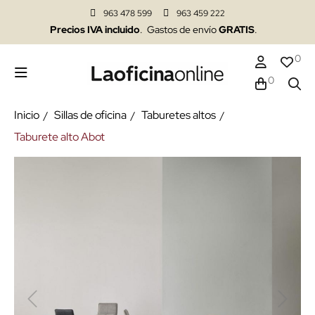
963 478 599
963 459 222
Precios IVA incluido
. Gastos de envío
GRATIS
.
0
0
Inicio
Sillas de oficina
Taburetes altos
Taburete alto Abot