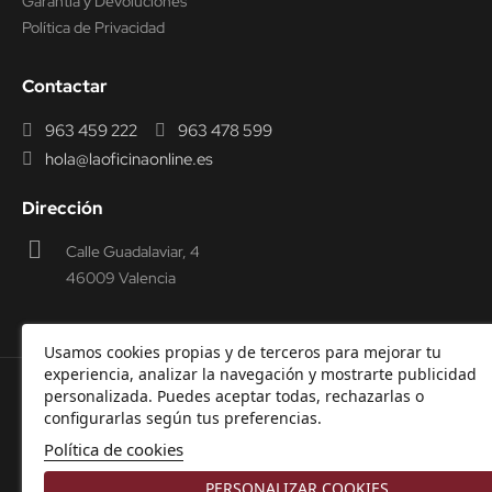
Garantía y Devoluciones
Política de Privacidad
Contactar
963 459 222
963 478 599
hola@laoficinaonline.es
Dirección
Calle Guadalaviar, 4
46009 Valencia
Usamos cookies propias y de terceros para mejorar tu
experiencia, analizar la navegación y mostrarte publicidad
personalizada. Puedes aceptar todas, rechazarlas o
© 2000-2026 Laoficinaonline.
SIDEOFFICE, S.L. CIF
configurarlas según tus preferencias.
B98914336 -
Aviso Legal
-
Política de cookies
-
Política de
Política de cookies
Privacidad
-
Garantía y Devoluciones.
PERSONALIZAR COOKIES