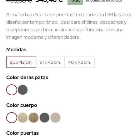
435,60 €
Impuestos incluidos
-20%
Armario bajo Start con puertas texturadas en DM lacado y
diseño contemporáneo. Ideal para oficinas, despachos y
recepciones que buscan almacenaje funcional con una
imagen moderna y diferenciadora.
Medidas
80 x 42 cm.
91 x 42 cm.
40 x 42 cm.
Color de las patas
Blanco
Antracita
(EMB)
(EMB)
Color cuerpo
Blanco
Roble
Roble
Antracita
Arena
(EMB)
claro
Nuez
(EMB)
(EMB)
Color puertas
(EMB)
(EMB)