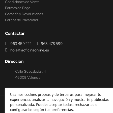
Condiciones de Venta
Formas de Pago
Garantía y Devoluciones
Política de Privacidad
Contactar
963 459 222
963 478 599
hola@laoficinaonline.es
Dirección
Calle Guadalaviar, 4
46009 Valencia
Usamos cookies propias y de terceros para mejorar tu
experiencia, analizar la navegación y mostrarte publicidad
personalizada. Puedes aceptar todas, rechazarlas o
© 2000-2026 Laoficinaonline.
SIDEOFFICE, S.L. CIF
configurarlas según tus preferencias.
B98914336 -
Aviso Legal
-
Política de cookies
-
Política de