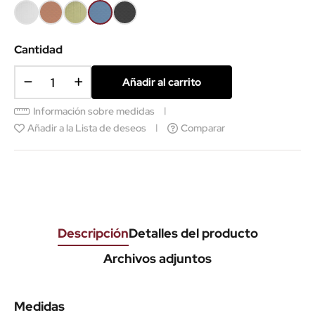
Blanco
Coral
Verde
Azul
Gris
texturado
texturado
texturado
texturado
texturado
Cantidad
Añadir al carrito
Información sobre medidas
Añadir a la Lista de deseos
Comparar
Descripción
Detalles del producto
Archivos adjuntos
Medidas