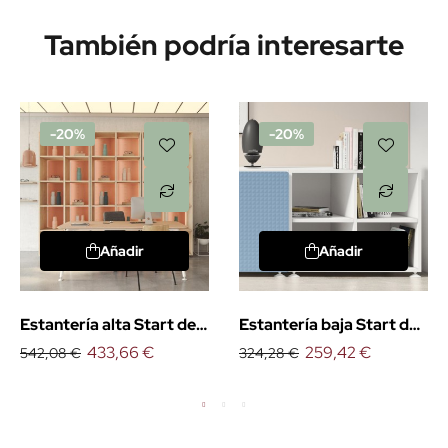
También podría interesarte
-20%
-20%
Añadir
Añadir
Estantería alta Start de
Estantería baja Start de
Emobok
433,66 €
Emobok
259,42 €
542,08 €
324,28 €