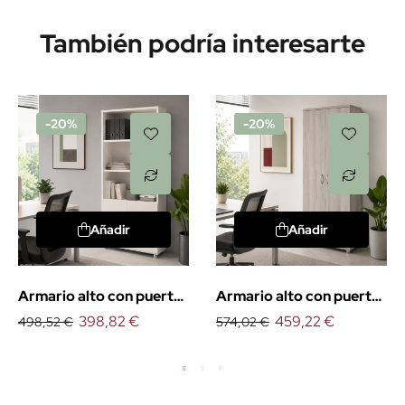
También podría interesarte
-20%
-20%
Añadir
Añadir
Armario alto con puertas
Armario alto con puertas
bajas Euro
398,82 €
y cerradura Euro
459,22 €
498,52 €
574,02 €