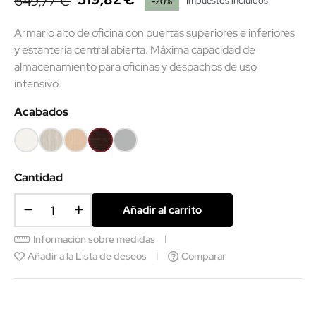
649,77 €
Impuestos incluidos
-20%
Armario alto de oficina con puertas superiores e inferiores
y estantería central abierta. Máxima capacidad de
almacenamiento para oficinas y despachos de uso
intensivo.
Acabados
Blanco
Roble
Haya
Wengué
Gris
(EMF)
(EMF)
claro
(SMM)
Cantidad
Añadir al carrito
Información sobre medidas
Añadir a la Lista de deseos
Comparar