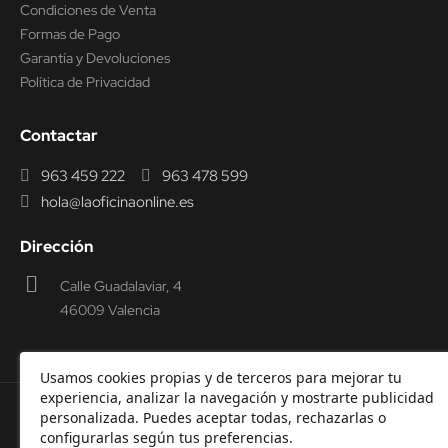
Condiciones de Venta
Formas de Pago
Garantía y Devoluciones
Política de Privacidad
Contactar
963 459 222
963 478 599
hola@laoficinaonline.es
Dirección
Calle Guadalaviar, 4
46009 Valencia
Usamos cookies propias y de terceros para mejorar tu
experiencia, analizar la navegación y mostrarte publicidad
personalizada. Puedes aceptar todas, rechazarlas o
© 2000-2026 Laoficinaonline.
SIDEOFFICE, S.L. CIF
configurarlas según tus preferencias.