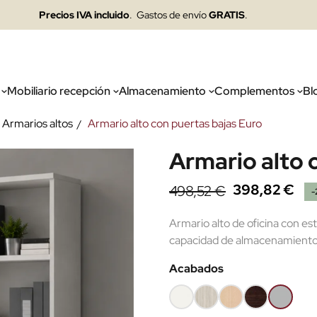
Precios IVA incluido
. Gastos de envío
GRATIS
.
Mobiliario recepción
Almacenamiento
Complementos
Bl
Armarios altos
Armario alto con puertas bajas Euro
Armario alto 
398,82 €
498,52 €
-
Armario alto de oficina con es
capacidad de almacenamiento p
Acabados
Blanco
Roble
Haya
Wengué
Gris
(EMF)
(EMF)
claro