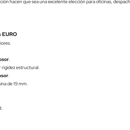
ión hacen que sea una excelente elección para oficinas, despach
as EURO
iores.
rosor
.
rigidez estructural.
osor
.
mina de 19 mm.
d.