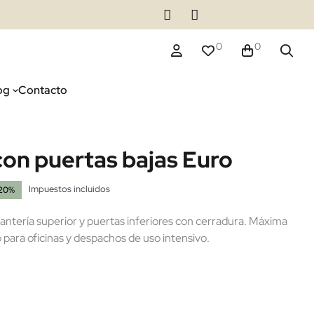
0
0
og
Contacto
con puertas bajas Euro
Impuestos incluidos
20%
tantería superior y puertas inferiores con cerradura. Máxima
ara oficinas y despachos de uso intensivo.