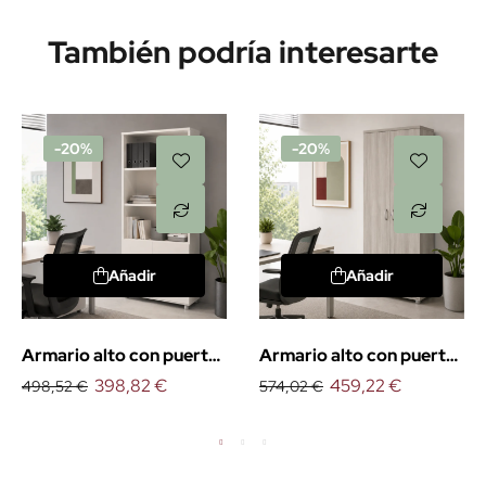
También podría interesarte
-20%
-20%
Añadir
Añadir
Armario alto con puertas
Armario alto con puertas
bajas Euro
398,82 €
y cerradura Euro
459,22 €
498,52 €
574,02 €