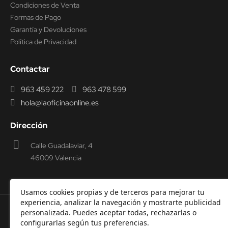
Condiciones de Venta
Formas de Pago
Garantía y Devoluciones
Política de Privacidad
Contactar
963 459 222
963 478 599
hola@laoficinaonline.es
Dirección
Calle Guadalaviar, 4
46009 Valencia
Usamos cookies propias y de terceros para mejorar tu
experiencia, analizar la navegación y mostrarte publicidad
personalizada. Puedes aceptar todas, rechazarlas o
© 2000-2026 Laoficinaonline.
SIDEOFFICE, S.L. CIF
configurarlas según tus preferencias.