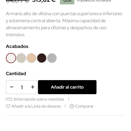
649,77 €
Impuestos incluidos
-20%
Armario alto de oficina con puertas superiores e inferiores
y estantería central abierta. Máxima capacidad de
almacenamiento para oficinas y despachos de uso
intensivo.
Acabados
Blanco
Roble
Haya
Wengué
Gris
(EMF)
(EMF)
claro
(SMM)
Cantidad
Añadir al carrito
Información sobre medidas
Añadir a la Lista de deseos
Comparar