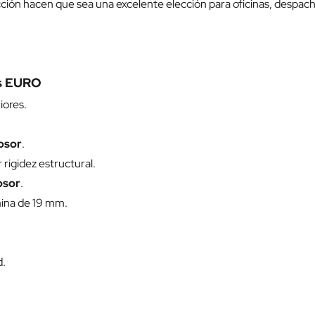
ión hacen que sea una excelente elección para oficinas, despach
as EURO
iores.
rosor
.
rigidez estructural.
osor
.
mina de 19 mm.
d.