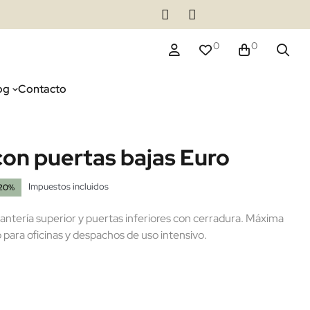
0
0
og
Contacto
con puertas bajas Euro
Impuestos incluidos
20%
tantería superior y puertas inferiores con cerradura. Máxima
ara oficinas y despachos de uso intensivo.