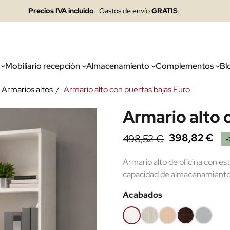
Precios IVA incluido
. Gastos de envío
GRATIS
.
Mobiliario recepción
Almacenamiento
Complementos
Bl
Armarios altos
Armario alto con puertas bajas Euro
Armario alto 
398,82 €
498,52 €
-
Armario alto de oficina con es
capacidad de almacenamiento p
Acabados
Blanco
Roble
Haya
Wengué
Gris
(EMF)
(EMF)
claro