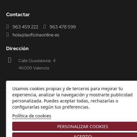
Contactar
963 459 222
963 478 599
hola@laoficinaonline.es
Dirección
Calle Guadalaviar, 4
46009 Valencia
Usamos cookies propias y de terceros para mejorar tu
experiencia, analizar la navegación y mostrarte publicidad
personalizada. Puedes aceptar todas, rechazarlas o
© 2000-2026 Laoficinaonline.
SIDEOFFICE, S.L. CIF
configurarlas según tus preferencias.
B98914336 -
Aviso Legal
-
Política de cookies
-
Política de
Política de cookies
Privacidad
-
Garantía y Devoluciones.
PERSONALIZAR COOKIES
ACEPTO