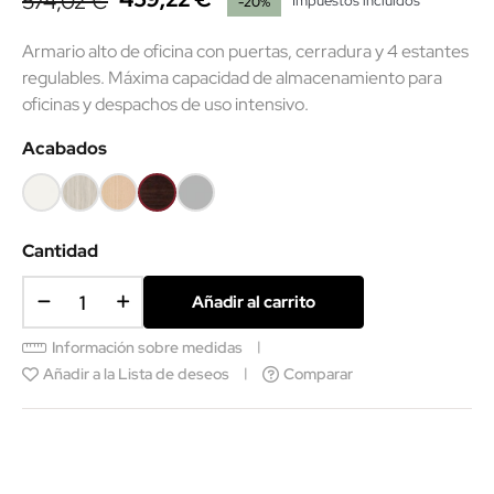
574,02 €
Impuestos incluidos
-20%
Armario alto de oficina con puertas, cerradura y 4 estantes
regulables. Máxima capacidad de almacenamiento para
oficinas y despachos de uso intensivo.
Acabados
Blanco
Roble
Haya
Wengué
Gris
(EMF)
(EMF)
claro
(SMM)
Cantidad
Añadir al carrito
Información sobre medidas
Añadir a la Lista de deseos
Comparar