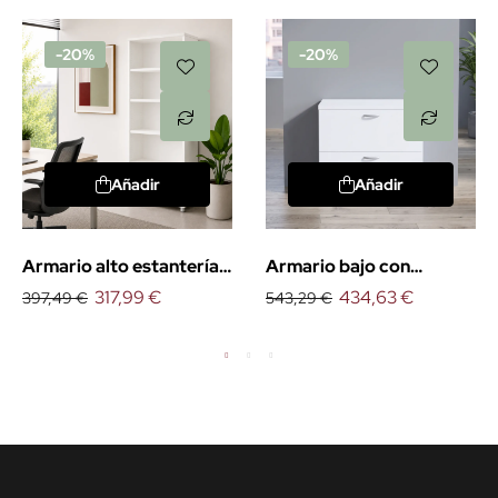
-20%
-20%
Añadir
Añadir
Armario alto estantería
Armario bajo con
Euro
317,99 €
cajones para carpetas
434,63 €
397,49 €
543,29 €
Euro