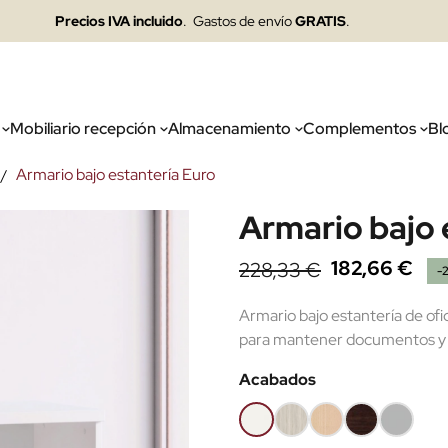
Precios IVA incluido
. Gastos de envío
GRATIS
.
Mobiliario recepción
Almacenamiento
Complementos
Bl
Armario bajo estantería Euro
Armario bajo 
182,66 €
228,33 €
-
Armario bajo estantería de ofi
para mantener documentos y a
Acabados
Blanco
Roble
Haya
Wengué
Gris
(EMF)
(EMF)
claro