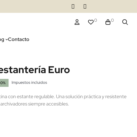
0
0
og
Contacto
estantería Euro
Impuestos incluidos
20%
cina con estante regulable. Una solución práctica y resistente
rchivadores siempre accesibles.