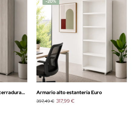
-20%
 cerradura
Armario alto estantería Euro
317,99 €
397,49 €