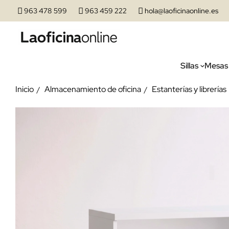
963 478 599
963 459 222
hola@laoficinaonline.es
Sillas
Mesas
Inicio
Almacenamiento de oficina
Estanterías y librerías