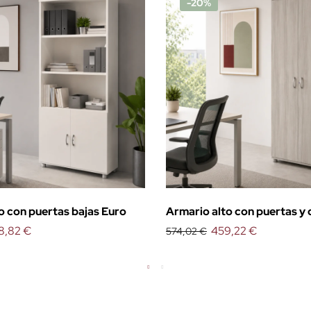
-20%
o con puertas bajas Euro
Armario alto con puertas y
8,82 €
Euro
459,22 €
574,02 €