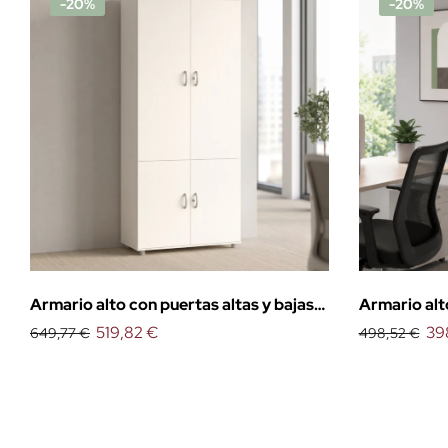
-20%
-20%
Armario alto con puertas altas y bajas
Armario alt
Euro
519,82 €
39
649,77 €
498,52 €