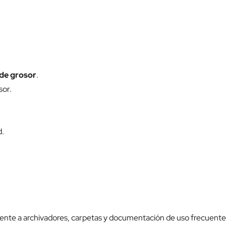
 de grosor
.
sor.
d.
mente a archivadores, carpetas y documentación de uso frecuente, 