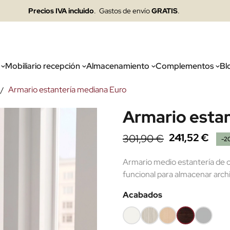
Precios IVA incluido
. Gastos de envío
GRATIS
.
Mobiliario recepción
Almacenamiento
Complementos
Bl
Armario estantería mediana Euro
Armario esta
241,52 €
301,90 €
-2
Armario medio estantería de o
funcional para almacenar arch
Acabados
Blanco
Roble
Haya
Wengué
Gris
(EMF)
(EMF)
claro