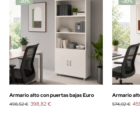
-20%
-20%
Armario alto con puertas bajas Euro
Armario alt
398,82 €
Euro
45
498,52 €
574,02 €