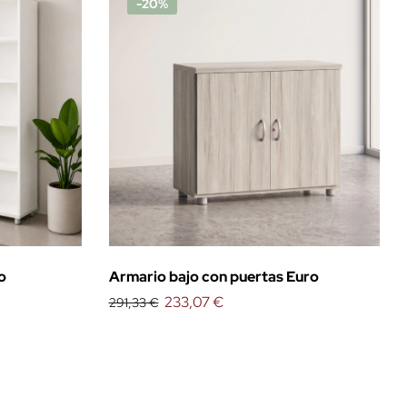
-20%
o
Armario bajo con puertas Euro
233,07 €
291,33 €