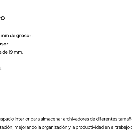
RO
20 mm de grosor
.
osor
.
na de 19 mm.
d.
spacio interior para almacenar archivadores de diferentes tamaños,
ación, mejorando la organización y la productividad en el trabajo d