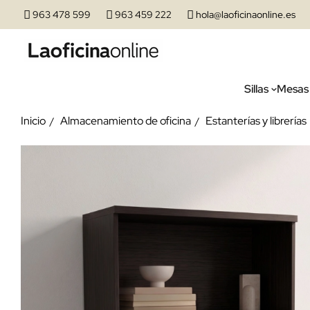
963 478 599
963 459 222
hola@laoficinaonline.es
Sillas
Mesas
Inicio
Almacenamiento de oficina
Estanterías y librerías