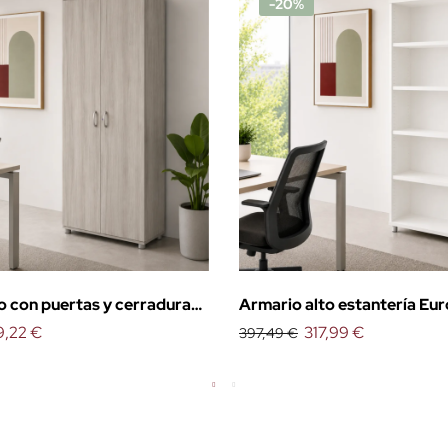
-20%
o con puertas y cerradura
Armario alto estantería Eur
9,22 €
317,99 €
397,49 €