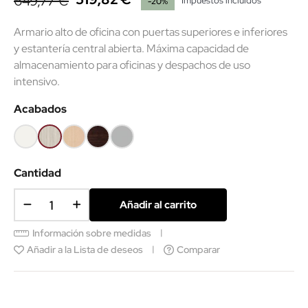
649,77 €
Impuestos incluidos
-20%
Armario alto de oficina con puertas superiores e inferiores
y estantería central abierta. Máxima capacidad de
almacenamiento para oficinas y despachos de uso
intensivo.
Acabados
Blanco
Roble
Haya
Wengué
Gris
(EMF)
(EMF)
claro
(SMM)
Cantidad
Añadir al carrito
Información sobre medidas
Añadir a la Lista de deseos
Comparar