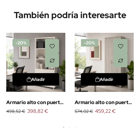
También podría interesarte
-20%
-20%
Añadir
Añadir
Armario alto con puertas
Armario alto con puertas
bajas Euro
398,82 €
y cerradura Euro
459,22 €
498,52 €
574,02 €