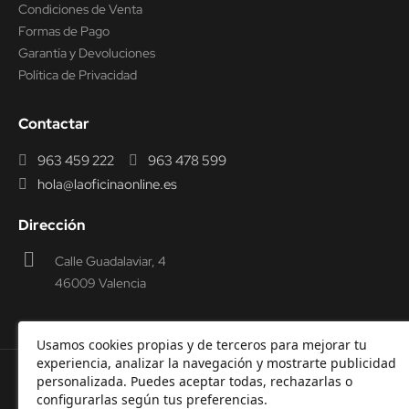
Condiciones de Venta
Formas de Pago
Garantía y Devoluciones
Política de Privacidad
Contactar
963 459 222
963 478 599
hola@laoficinaonline.es
Dirección
Calle Guadalaviar, 4
46009 Valencia
Usamos cookies propias y de terceros para mejorar tu
experiencia, analizar la navegación y mostrarte publicidad
personalizada. Puedes aceptar todas, rechazarlas o
© 2000-2026 Laoficinaonline.
SIDEOFFICE, S.L. CIF
configurarlas según tus preferencias.