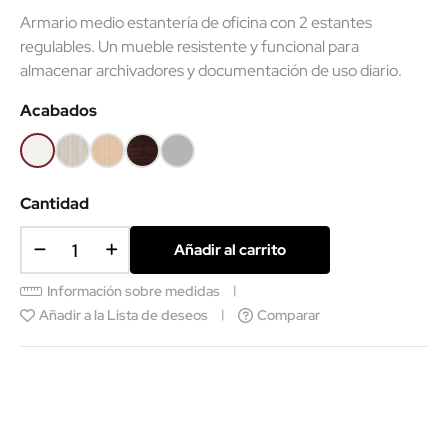
Armario medio estantería de oficina con 2 estantes
regulables. Un mueble resistente y funcional para
almacenar archivadores y documentación de uso diario.
Acabados
Blanco
Roble
Haya
Wengué
Gris
(EMF)
(EMF)
claro
(SMM)
Cantidad
Añadir al carrito
Información sobre medidas
Añadir a la Lista de deseos
Comparar