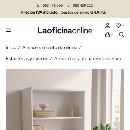
963 478 599
963 459 222
Precios IVA incluido
. Gastos de envío
GRATIS
.
0
0
Inicio
Almacenamiento de oficina
Estanterías y librerías
Armario estantería mediana Euro