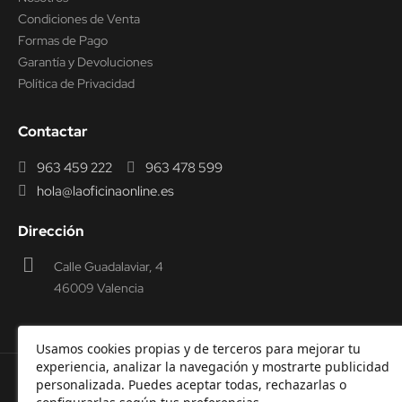
Condiciones de Venta
Formas de Pago
Garantía y Devoluciones
Política de Privacidad
Contactar
963 459 222
963 478 599
hola@laoficinaonline.es
Dirección
Calle Guadalaviar, 4
46009 Valencia
Usamos cookies propias y de terceros para mejorar tu
experiencia, analizar la navegación y mostrarte publicidad
personalizada. Puedes aceptar todas, rechazarlas o
© 2000-2026 Laoficinaonline.
SIDEOFFICE, S.L. CIF