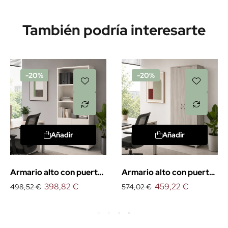
También podría interesarte
-20%
-20%
Añadir
Añadir
Armario alto con puertas
Armario alto con puertas
bajas Euro
398,82 €
y cerradura Euro
459,22 €
498,52 €
574,02 €