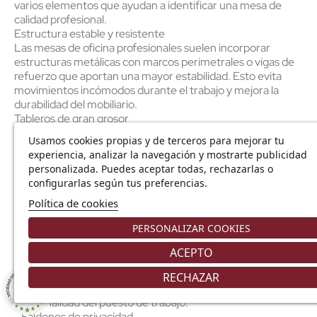
varios elementos que ayudan a identificar una mesa de
calidad profesional.
Estructura estable y resistente
Las mesas de oficina profesionales suelen incorporar
estructuras metálicas con marcos perimetrales o vigas de
refuerzo que aportan una mayor estabilidad. Esto evita
movimientos incómodos durante el trabajo y mejora la
durabilidad del mobiliario.
Tableros de gran grosor
Los tableros más habituales en mobiliario de oficina
Usamos cookies propias y de terceros para mejorar tu
profesional son de 19 mm y 25 mm de grosor. Los modelos
experiencia, analizar la navegación y mostrarte publicidad
de mayor calidad ofrecen una mayor resistencia y mejor
personalizada. Puedes aceptar todas, rechazarlas o
comportamiento frente al uso intensivo diario.
configurarlas según tus preferencias.
Acabados y materiales
La calidad de los acabados influye tanto en la estética
Política de cookies
como en la durabilidad de la mesa. Los tableros de
PERSONALIZAR COOKIES
melamina de alta densidad y las estructuras metálicas
lacadas ofrecen una mayor resistencia al desgaste y una
ACEPTO
mejor imagen profesional.
Accesorios y personalización
RECHAZAR
8.9
Muchas mesas permiten añadir accesorios que mejoran la
/10
226 NOTAS
funcionalidad del puesto de trabajo.
- Faldones de privacidad