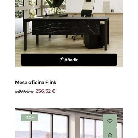
Añadir
Mesa oficina Flink
256,52 €
320,65 €
-20%