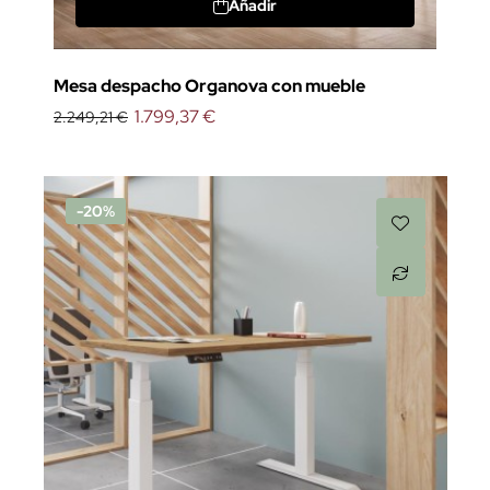
Añadir
Mesa despacho Organova con mueble
1.799,37 €
2.249,21 €
-20%