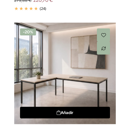
220,70 €
275,88 €
(24)
-20%
Añadir