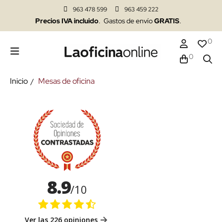
963 478 599
963 459 222
Precios IVA incluido
. Gastos de envío
GRATIS
.
0
0
Inicio
Mesas de oficina