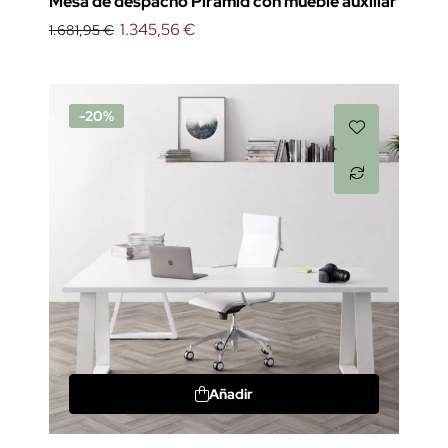
Mesa de despacho Piramid con mueble auxiliar
1.345,56 €
1.681,95 €
-20%
Añadir