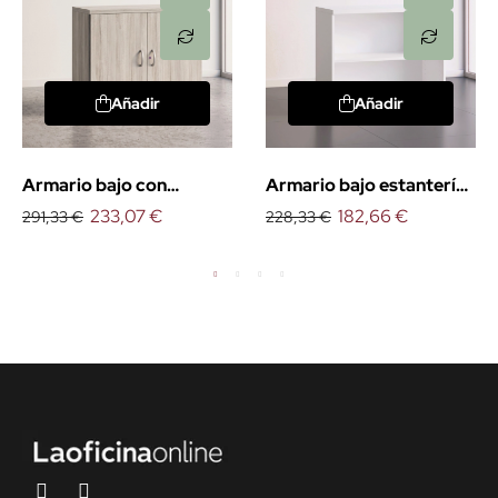
Añadir
Añadir
Armario bajo con
Armario bajo estantería
puertas Euro
233,07 €
Euro
182,66 €
291,33 €
228,33 €