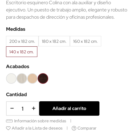
Escritorio esquinero Colina con ala auxiliar y diseño
ejecutivo. Un puesto de trabajo amplio, elegante y robusto
para despachos de dirección y oficinas profesionales.
Medidas
200 x 182 cm.
180 x 182 cm.
160 x 182 cm.
140 x 182 cm.
Acabados
Blanco
Roble
Haya
Wengué
(EMF)
(EMF)
Cantidad
Añadir al carrito
Información sobre medidas
Añadir a la Lista de deseos
Comparar