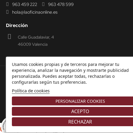
963 459 222
963 478 599
hola@laoficinaonline.es
Dirección
Calle Guadalaviar, 4
46009 Valencia
Usamos cookies propias y de terceros para mejorar tu
experiencia, analizar la navegación y mostrarte publicidad
personalizada. Puedes aceptar todas, rechazarlas o
© 2000-2026 Laoficinaonline.
SIDEOFFICE, S.L. CIF
configurarlas según tus preferencias.
B98914336 -
Aviso Legal
-
Política de cookies
-
Política de
Política de cookies
Privacidad
-
Garantía y Devoluciones.
PERSONALIZAR COOKIES
ACEPTO
RECHAZAR
8.9
/10
Comerciante aprobado por la Sociedad de Opiniones Contrastadas,
haga
226 NOTAS