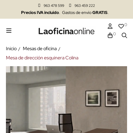
963 478 599
963 459 222
Precios IVA incluido
. Gastos de envío
GRATIS
.
0
0
Inicio
Mesas de oficina
Mesa de dirección esquinera Colina