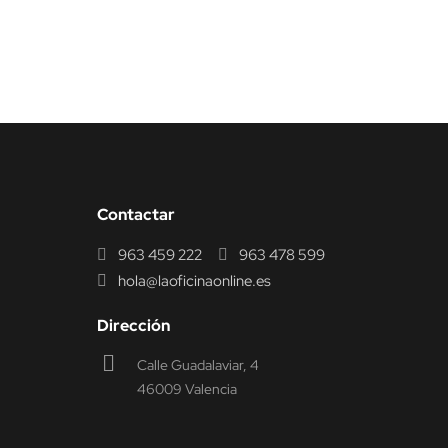
Contactar
963 459 222
963 478 599
hola@laoficinaonline.es
Dirección
Calle Guadalaviar, 4
46009 Valencia