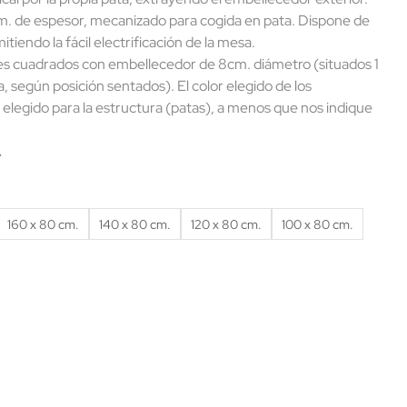
 de espesor, mecanizado para cogida en pata. Dispone de
iendo la fácil electrificación de la mesa.
s cuadrados con embellecedor de 8cm. diámetro (situados 1
ha, según posición sentados). El color elegido de los
 elegido para la estructura (patas), a menos que nos indique
.
160 x 80 cm.
140 x 80 cm.
120 x 80 cm.
100 x 80 cm.