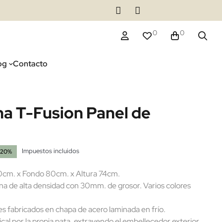
0
0
og
Contacto
na T-Fusion Panel de
Impuestos incluidos
-20%
cm. x Fondo 80cm. x Altura 74cm.
a de alta densidad con 30mm. de grosor. Varios colores
s fabricados en chapa de acero laminada en frío.
cal por la propia pata, extrayendo el embellecedor exterior.