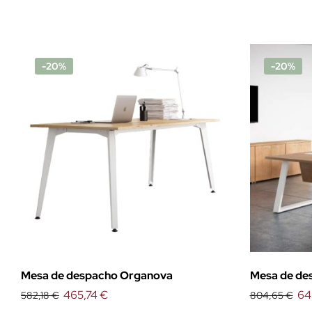
-20%
-20%
Mesa de despacho Organova
Mesa de de
465,74 €
64
582,18 €
804,65 €