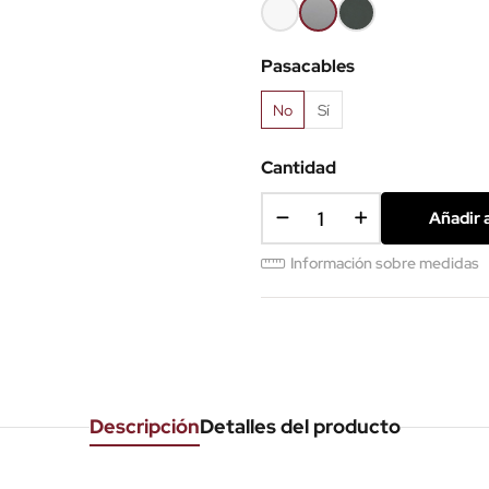
Blanco
Gris
Antracita
aluminio
Pasacables
No
Sí
Cantidad
Añadir a
Información sobre medidas
Descripción
Detalles del producto