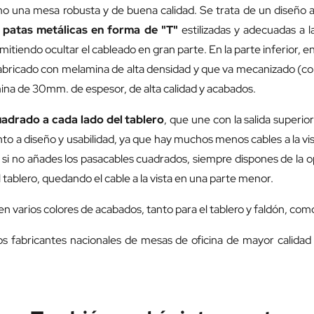
o una mesa robusta y de buena calidad. Se trata de un diseño a
 patas metálicas en forma de "T"
estilizadas y adecuadas a l
rmitiendo ocultar el cableado en gran parte. En la parte inferior, e
 fabricado con melamina de alta densidad y que va mecanizado (con
ina de 30mm. de espesor, de alta calidad y acabados.
uadrado
a cada lado del tablero
, que une con la salida superio
to a diseño y usabilidad, ya que hay muchos menos cables a la vi
 si no añades los pasacables cuadrados, siempre dispones de la op
l tablero, quedando el cable a la vista en una parte menor.
en varios colores de acabados, tanto para el tablero y faldón, como
os fabricantes nacionales de mesas de oficina de mayor calida