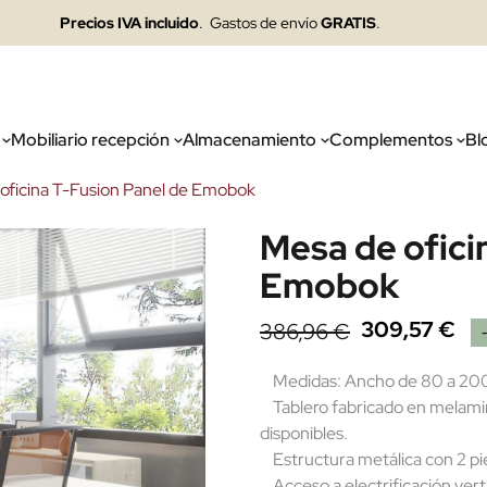
Precios IVA incluido
. Gastos de envío
GRATIS
.
Mobiliario recepción
Almacenamiento
Complementos
Bl
oficina T-Fusion Panel de Emobok
Mesa de ofici
Emobok
309,57 €
386,96 €
Medidas: Ancho de 80 a 200
Tablero fabricado en melamin
disponibles.
Estructura metálica con 2 pie
Acceso a electrificación verti