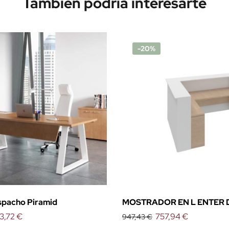
También podría interesarte
-20%
spacho Piramid
MOSTRADOR EN L ENTER 
3,72 €
EMOBOK (CON MESA)
757,94 €
947,43 €