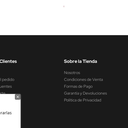
Clientes
Sobre la Tienda
Nosotros
l pedido
Condiciones de Venta
uentes
Formas de Pago
rte
Garantía y Devoluciones
encia
Política de Privacidad
rarlas