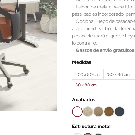
Faldón de melamina de 19mm.
pasa-cables incorporado, permit
Opcional: juego de pasacable
a la izquierda y otro a la derec
pasacables será el que se haya
lo contrario.
Gastos de envío gratuitos
Medidas
200 x 80 cm.
180 x 80 cm.
80 x 80 cm.
Acabados
Blanco
Roble
Roble
Roble
Antracita
(EMB)
claro
Nuez
viejo
(EMB)
Estructura metal
(EMB)
(EMB)
(EMB)