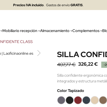
Precios IVA incluido
. Gastos de envío
GRATIS
.
Mobiliario recepción
Almacenamiento
Complementos
Bl
ONFIDENTE CLASS
SILLA CONF
326,22 €
407,77 €
-
Silla confidente ergonómica co
integrados y estructura metálic
Color Tapizado
Gris
Negro
Rojo
Azul
Ecopiel
Ecop
B108
8033
MR7
MR01
Beige
Mar