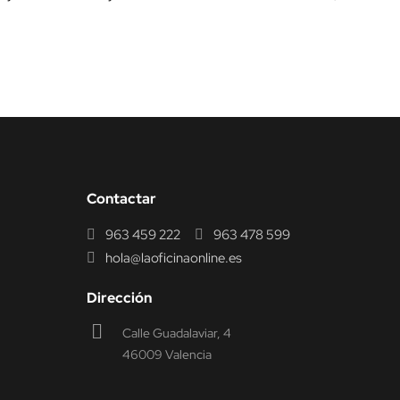
Contactar
963 459 222
963 478 599
hola@laoficinaonline.es
Dirección
Calle Guadalaviar, 4
46009 Valencia