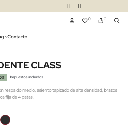
0
0
og
Contacto
IDENTE CLASS
Impuestos incluidos
20%
n respaldo medio, asiento tapizado de alta densidad, brazos
a fija de 4 patas.
iel
Ecopiel
rón
Negra