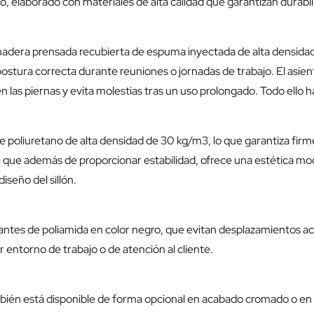
, elaborado con materiales de alta calidad que garantizan durabili
madera prensada recubierta de espuma inyectada de alta densidad.
stura correcta durante reuniones o jornadas de trabajo. El asi
 en las piernas y evita molestias tras un uso prolongado. Todo ello
 poliuretano de alta densidad de 30 kg/m3, lo que garantiza firmeza
s, que además de proporcionar estabilidad, ofrece una estética mo
iseño del sillón.
antes de poliamida en color negro, que evitan desplazamientos acc
r entorno de trabajo o de atención al cliente.
bién está disponible de forma opcional en acabado cromado o en col