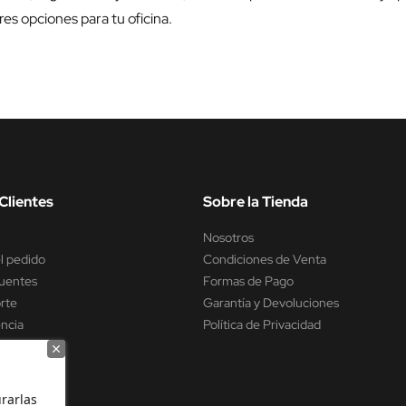
es opciones para tu oficina.
Clientes
Sobre la Tienda
Nosotros
l pedido
Condiciones de Venta
uentes
Formas de Pago
rte
Garantía y Devoluciones
encia
Política de Privacidad
rarlas