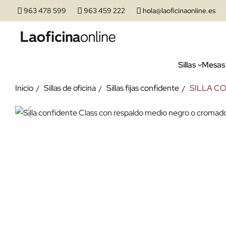
963 478 599
963 459 222
hola@laoficinaonline.es
Sillas
Mesas
Inicio
Sillas de oficina
Sillas fijas confidente
SILLA C