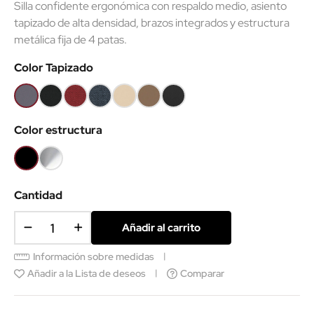
Silla confidente ergonómica con respaldo medio, asiento
tapizado de alta densidad, brazos integrados y estructura
metálica fija de 4 patas.
Color Tapizado
Gris
Negro
Rojo
Azul
Ecopiel
Ecopiel
Ecopiel
B108
8033
MR7
MR01
Beige
Marrón
Negra
Color estructura
Negro
Cromo
Cantidad
Añadir al carrito
Información sobre medidas
Añadir a la Lista de deseos
Comparar