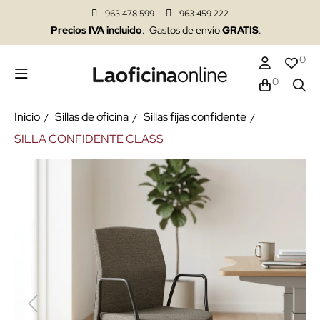
963 478 599
963 459 222
Precios IVA incluido
. Gastos de envío
GRATIS
.
0
0
Inicio
Sillas de oficina
Sillas fijas confidente
SILLA CONFIDENTE CLASS