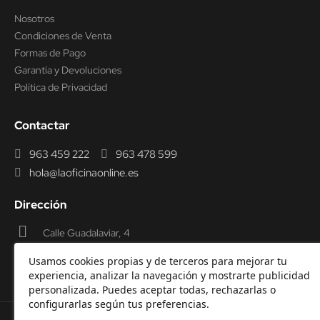
Nosotros
Condiciones de Venta
Formas de Pago
Garantía y Devoluciones
Política de Privacidad
Contactar
963 459 222
963 478 599
hola@laoficinaonline.es
Dirección
Calle Guadalaviar, 4
46009 Valencia
Usamos cookies propias y de terceros para mejorar tu
experiencia, analizar la navegación y mostrarte publicidad
personalizada. Puedes aceptar todas, rechazarlas o
configurarlas según tus preferencias.