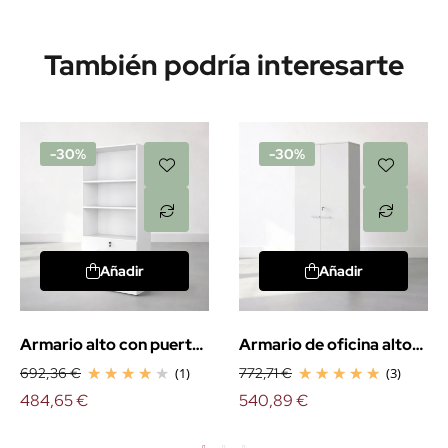
También podría interesarte
-30%
-30%
Añadir
Añadir
Armario alto con puertas
Armario de oficina alto
bajas. EXPRÉS
con puertas
692,36 €
(1)
772,71 €
(3)
484,65 €
540,89 €