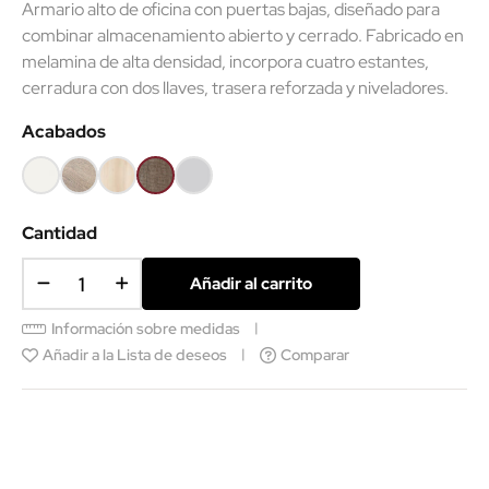
Armario alto de oficina con puertas bajas, diseñado para
combinar almacenamiento abierto y cerrado. Fabricado en
melamina de alta densidad, incorpora cuatro estantes,
cerradura con dos llaves, trasera reforzada y niveladores.
Acabados
Blanco
Olmo
Acacia
Nebraska
Gris
claro
claro
Cantidad
Añadir al carrito
Información sobre medidas
Añadir a la Lista de deseos
Comparar