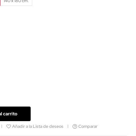
140 x 180 cm.
l carrito
Añadir a la Lista de deseos
Comparar