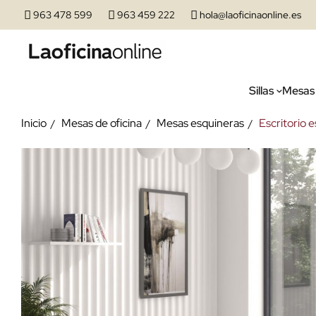
963 478 599
963 459 222
hola@laoficinaonline.es
Sillas
Mesas
Inicio
Mesas de oficina
Mesas esquineras
Escritorio 