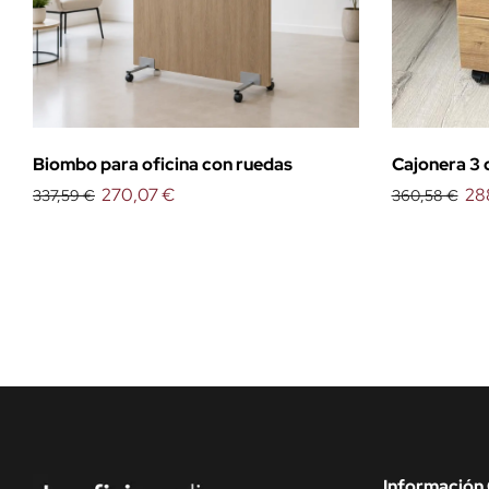
Biombo para oficina con ruedas
Cajonera 3
270,07 €
28
337,59 €
360,58 €
Información 