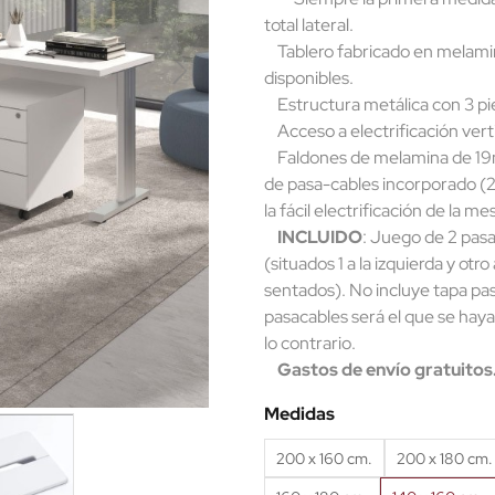
total lateral.
Tablero fabricado en melamin
disponibles.
Estructura metálica con 3 pie
Acceso a electrificación verti
Faldones de melamina de 19m
de pasa-cables incorporado (2 e
la fácil electrificación de la me
INCLUIDO
: Juego de 2 pas
(situados 1 a la izquierda y otr
sentados). No incluye tapa pasa
pasacables será el que se haya
lo contrario.
Gastos de envío gratuitos
Medidas
200 x 160 cm.
200 x 180 cm.