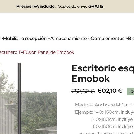
Precios IVA incluido
. Gastos de envío
GRATIS
.
Mobiliario recepción
Almacenamiento
Complementos
Bl
esquinero T-Fusion Panel de Emobok
Escritorio es
Emobok
602,10 €
752,62 €
-
Medidas: Ancho de 140 a 200
Ejemplo: 140x160cm. Incluy
140x180cm. Incluye mesa
160x160cm. Incluye mesa
Siempre la primera medida es 