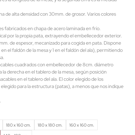
a de alta densidad con 30mm. de grosor. Varios colores
s fabricados en chapa de acero laminada en frío.
cal por la propia pata, extrayendo el embellecedor exterior.
m. de espesor, mecanizado para cogida en pata. Dispone
n el faldón de la mesa y 1 en el faldón del ala), permitiendo
sa.
acables cuadrados con embellecedor de 8cm. diámetro
o a la derecha en el tablero de la mesa, según posición
cables en el tablero del ala. El color elegido de los
 elegido para la estructura (patas), a menos que nos indique
.
180 x 160 cm.
180 x 180 cm.
160 x 160 cm.