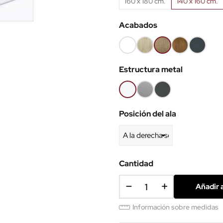
160 x 180 cm.
140 x 160 cm.
Acabados
Blanco
Roble
Roble
Roble
Antracita
(EMB)
claro
Nuez
viejo
(EMB)
Estructura metal
(EMB)
(EMB)
(EMB)
Blanco
Gris
Antracita
aluminio
Posición del ala
Cantidad
Añadir a
Información sobre medidas