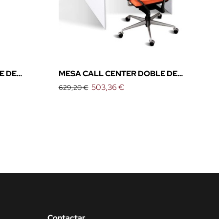
E DE
MESA CALL CENTER DOBLE DE
SIÓN)
EMOBOK (MÓDULO INICIAL)
503,36 €
629,20 €
Contactar